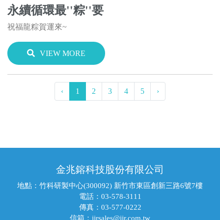
永續循環最''粽''要
祝福龍粽賀運來~
VIEW MORE
‹
1
2
3
4
5
›
金兆鎔科技股份有限公司
地點：竹科研製中心(300092) 新竹市東區創新三路6號7樓
電話：03-578-3111
傳真：03-577-0222
信箱：jjrsales@jjr.com.tw