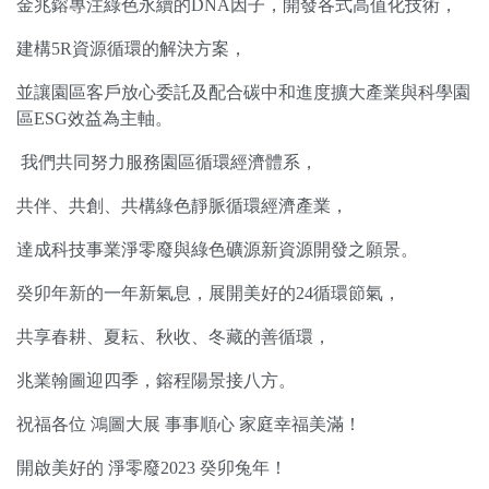
金兆鎔專注綠色永續的
DNA
因子，開發各式高值化技術，
建構
5R
資源循環的解決方案，
並讓園區客戶放心委託及配合碳中和進度擴大產業與科學園
區
ESG
效益為主軸
。
我們共同努力服務園區循環經濟體系，
共伴、共創、共構綠色靜脈循環經濟產業，
達成科技事業淨零廢與綠色礦源新資源開發之願景。
癸卯年新的一年新氣息，展開美好的
24
循環節氣，
共享春耕、夏耘、秋收、冬藏的善循環，
兆業翰圖迎四季，鎔程陽景接八方。
祝福各位
鴻圖大展
事事順心
家庭幸福美滿！
開啟美好的
淨零廢
2023
癸卯兔年！